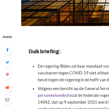
SHARE
Duik briefing:
De regering-Biden zal haar mandaat voo
vaccineren tegen COVID-19 niet afdwin
bevel tegen de regering in de helft van 
Volgens een bericht op de General Serv
personeelswebsite
zal de federale reg
14042, dat op 9 september 2021 werd 
contractanten het vaccin moesten krijge