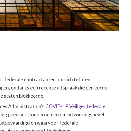
r federale contractanten om zich te laten
gen, ondanks een recente uitspraak die een eerder
de staten blokkeerde.
ices Administration’s
COVID-19 Veiliger federale
ering geen actie ondernemen om uitvoeringsbevel
uitgevaardigd en waarvoor federale
n, uit te voeren of af te dwingen.