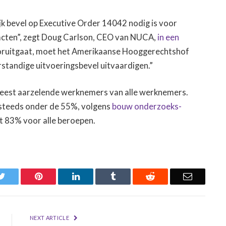
ijk bevel op Executive Order 14042 nodig is voor
racten”, zegt Doug Carlson, CEO van NUCA,
in een
vooruitgaat, moet het Amerikaanse Hooggerechtshof
erstandige uitvoeringsbevel uitvaardigen.”
eest aarzelende werknemers van alle werknemers.
g steeds onder de 55%, volgens
bouw onderzoeks-
 83% voor alle beroepen.
k
Twitter
Pinterest
LinkedIn
Tumblr
Reddit
Email
NEXT ARTICLE