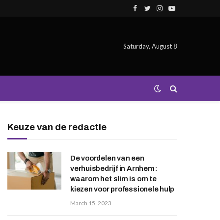
Facebook
Twitter
Instagram
YouTube
Saturday, August 8
Keuze van de redactie
De voordelen van een
verhuisbedrijf in Arnhem:
waarom het slim is om te
kiezen voor professionele hulp
March 15, 2023