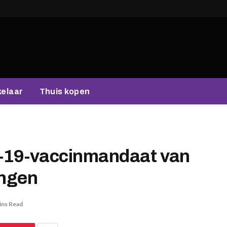
elaar
Thuis kopen
D-19-vaccinmandaat van
ingen
ins Read