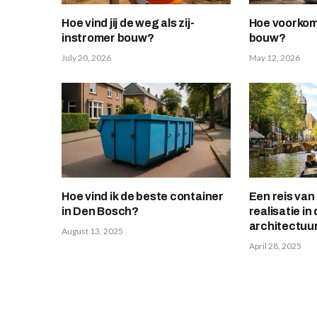
Hoe vind jij de weg als zij-
Hoe voorkom j
instromer bouw?
bouw?
July 20, 2026
May 12, 2026
Hoe vind ik de beste container
Een reis van
in Den Bosch?
realisatie i
architectuu
August 13, 2025
April 28, 2025