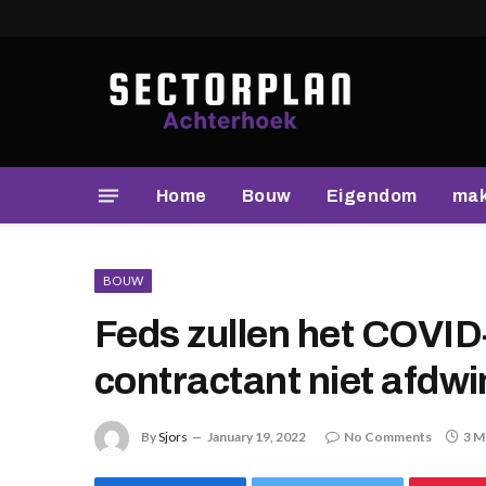
Home
Bouw
Eigendom
mak
BOUW
Feds zullen het COVI
contractant niet afdw
By
Sjors
January 19, 2022
No Comments
3 M