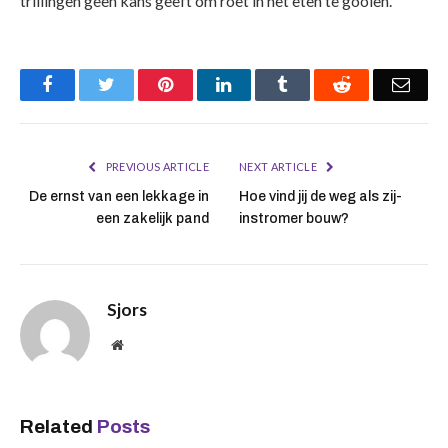
trillingen geen kans geeft om roet in het eten te gooien.
Facebook
Twitter
Pinterest
LinkedIn
Tumblr
Reddit
Emai
PREVIOUS ARTICLE
NEXT ARTICLE
De ernst van een lekkage in
Hoe vind jij de weg als zij-
een zakelijk pand
instromer bouw?
Sjors
Website
Related
Posts