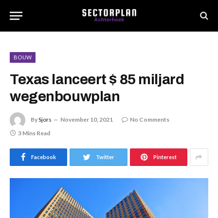
BOUW
Texas lanceert $ 85 miljard
wegenbouwplan
By
Sjors
November 10, 2021
No Comments
3 Mins Read
Facebook
Twitter
Pinterest