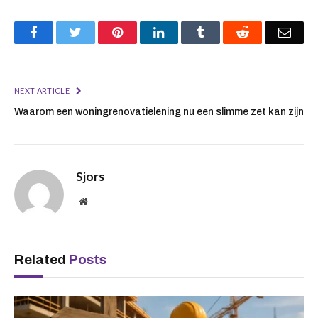
Facebook
Twitter
Pinterest
LinkedIn
Tumblr
Reddit
Emai
NEXT ARTICLE
Waarom een ​​woningrenovatielening nu een slimme zet kan zijn
Sjors
Website
Related
Posts