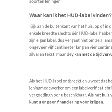
soorten leningen.
Waar kan ik het HUD-label vinden?
Kijk aan de buitenkant van het huis, op of in 
enkele breedte slechts één HUD-label hebben,
zijn eigen label, dus vergeet niet om ze alle
ongeveer vijf centimeter lang en vier centimet
zilveren tekst, maar de
y kan met de tijd verv
Als het HUD-label ontbreekt en u weet dat h
leningmedewerker om een ​​labelverificatiebrie
vergoeding voor u beschikbaar.
Als het huis
kunt u er geen financiering voor krijgen.