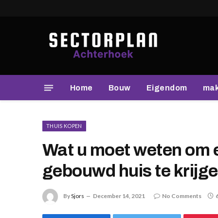
Home
Bouw
Eigendom
mak
THUIS KOPEN
Wat u moet weten om e
gebouwd huis te krijg
By
Sjors
December 14, 2021
No Comments