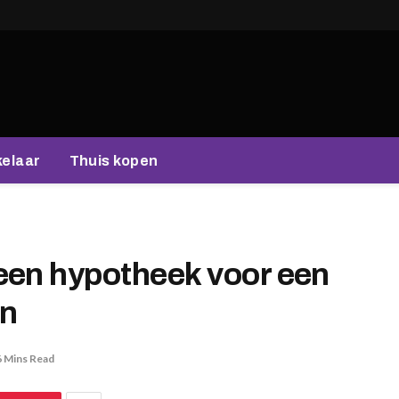
elaar
Thuis kopen
en ​​hypotheek voor een
en
6 Mins Read