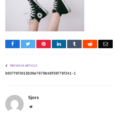
Facebook
Twitter
Pinterest
LinkedIn
Tumblr
Reddit
Emai
PREVIOUS ARTICLE
b507f9f3015b39e7679b48f59f79f241-1
Sjors
Website