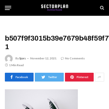
b507f9f3015b39e7679b48f59f7
1
By
Sjors
November 12, 2021
No Comments
1 Min Read
Facebook
Twitter
Pinterest