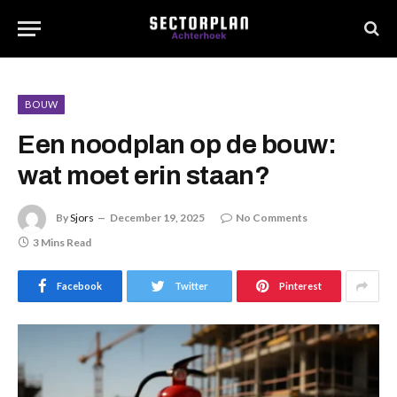
BOUW
Een noodplan op de bouw:
wat moet erin staan?
By
Sjors
December 19, 2025
No Comments
3 Mins Read
Facebook
Twitter
Pinterest