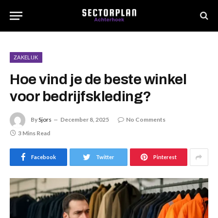
ZAKELIJK
Hoe vind je de beste winkel
voor bedrijfskleding?
By
Sjors
December 8, 2025
No Comments
3 Mins Read
Facebook
Twitter
Pinterest