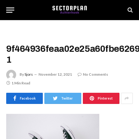
9f464936feaa02e25a60fbe6269
1
By
Sjors
November 12, 2021
No Comments
1 Min Read
Facebook
Twitter
Pinterest