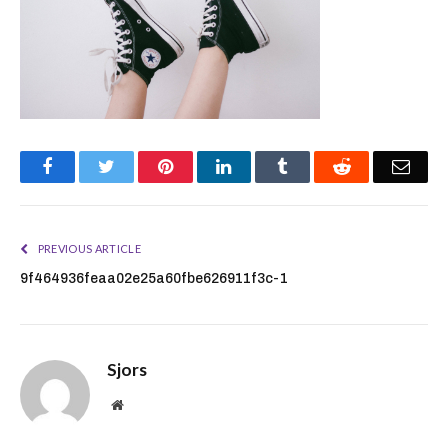
Facebook
Twitter
Pinterest
LinkedIn
Tumblr
Reddit
Emai
PREVIOUS ARTICLE
9f464936feaa02e25a60fbe626911f3c-1
Sjors
Website