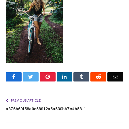
Facebook
Twitter
Pinterest
LinkedIn
Tumblr
Reddit
Emai
PREVIOUS ARTICLE
a376469f58a0d58912a5a530b47e4458-1