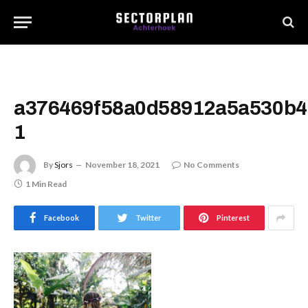
a376469f58a0d58912a5a530b4
1
By
Sjors
November 18, 2021
No Comments
1 Min Read
Facebook
Twitter
Pinterest