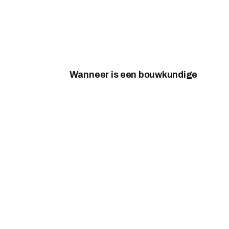
Wanneer is een bouwkundige
keuring aan te bevelen?
By
Sjors
July 5, 2023
0