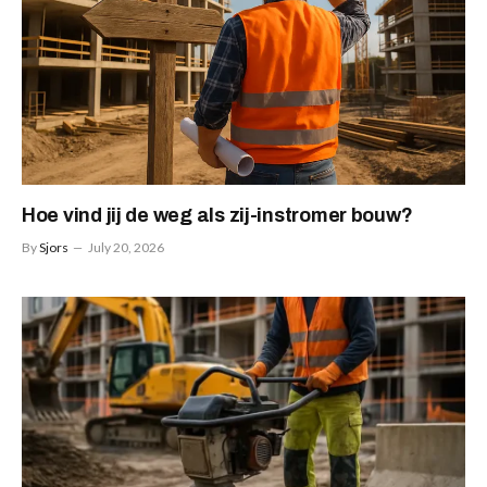
Hoe vind jij de weg als zij-instromer bouw?
By
Sjors
July 20, 2026