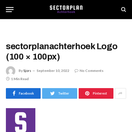
sectorplanachterhoek Logo
(100 × 100px)
By
Sjors
September 10, 2022
No Comments
1 Min Read
Facebook
Twitter
Pinterest